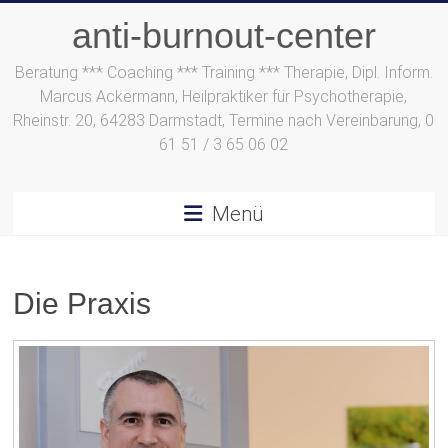
Zum
anti-burnout-center
Inhalt
springen
Beratung *** Coaching *** Training *** Therapie, Dipl. Inform.
Marcus Ackermann, Heilpraktiker für Psychotherapie,
Rheinstr. 20, 64283 Darmstadt, Termine nach Vereinbarung, 0
61 51 / 3 65 06 02
Menü
Die Praxis